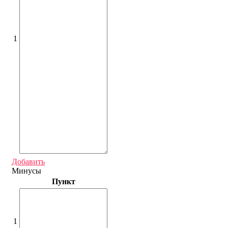
1
Добавить
Минусы
Пункт
1