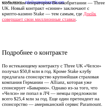
мобильным оператором Великобритании — Three
info@casinopokerstavki.com
UK. Новый контракт «синие» заключают с
крипто-казино Stake — тем самым, где
Дрейк
совершает свои миллионные ставки
.
Подробнее о контракте
По истекающему контракту с Three UK «Челси»
получал $50,8 млн в год. Кроме Stake клубу
предлагала спонсорство крупнейшая страховая
компания Германии — Allianz, которая уже
спонсирует «Баварию». Однако из-за того, что
«Челси» не попал в ЛЧ — немцы предложили
всего $25,4 млн за год. Еще один претендент на
спонсорство — американский сервис Paramount.