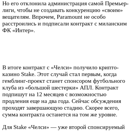
Но его отклонила администрация самой Премьер-
лиги, чтобы не создавать конкуренцию «своим»
вещателям. Впрочем, Paramount не особо
расстроились и подписали контракт с миланским
ФК «Интер».
В итоге контракт с «Челси» получило крипто-
казино Stake. Этот случай стал первым, когда
гемблинг-проект станет спонсором футбольного
клуба из «большой шестерки» АПЛ. Контракт
подпишут на 12 месяцев с возможностью
продления еще на два года. Сейчас обсуждения
проходят завершающую стадию. Скорее всего,
сумма контракта останется на том же уровне.
Для Stake «Челси» — уже второй спонсируемый