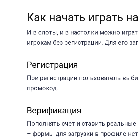
Как начать играть н
И в слоты, и в настолки можно игр
игрокам без регистрации. Для его з
Регистрация
При регистрации пользователь выбир
промокод.
Верификация
Пополнять счет и ставить реальные
– формы для загрузки в профиле нет