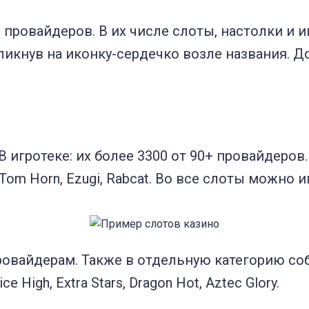
0+ провайдеров. В их числе слоты, настолки 
ликнув на иконку-сердечко возле названия. Д
игротеке: их более 3300 от 90+ провайдеров. 
l, Tom Horn, Ezugi, Rabcat. Во все слоты можно
провайдерам. Также в отдельную категорию с
e High, Extra Stars, Dragon Hot, Aztec Glory.