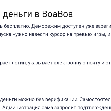
а деньги в BoaBoa
ать бесплатно. Деморежим доступен уже заре
апуска нужно навести курсор на превью игры, 
ает логин, указывает электронную почту и ст
 деньги можно без верификации. Самостоятел
. Администрация сама запросит подтверждени