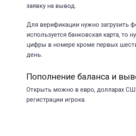
заявку на вывод.
Для верификации нужно загрузить фо
используется банковская карта, то 
цифры в номере кроме первых шести
день.
Пополнение баланса и выв
Открыть можно в евро, долларах США
регистрации игрока.