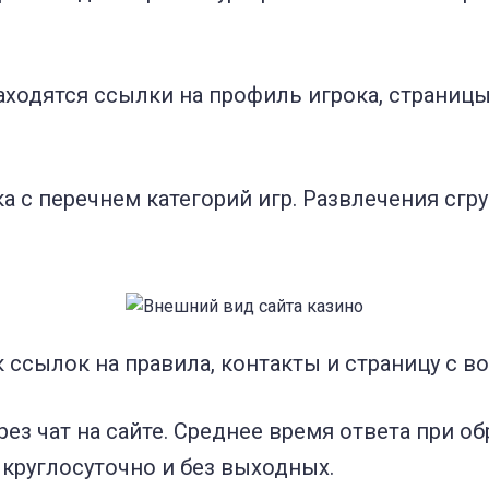
аходятся ссылки на профиль игрока, страницы
а с перечнем категорий игр. Развлечения сгр
 ссылок на правила, контакты и страницу с в
рез чат на сайте. Среднее время ответа при о
 круглосуточно и без выходных.